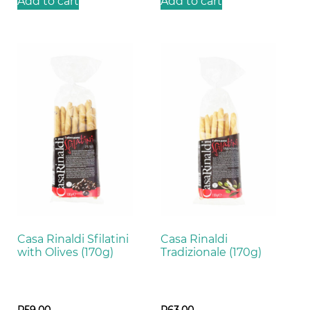
Add to cart
Add to cart
Casa Rinaldi Sfilatini
Casa Rinaldi
with Olives (170g)
Tradizionale (170g)
R
59,00
R
63,00